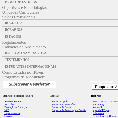
PLANO DE ESTUDOS
Objectivos e Metodologias
Unidades Curriculares
Saídas Profissionais
DOCENTES
HORÁRIOS
ESTÁGIOS
Regulamentos
Entidades de Acolhimento
INSERÇÃO NA VIDA ATIVA
TESTEMUNHOS
ESTUDANTES INTERNACIONAIS
Como Estudar no IPBeja
Programas de Mobilidade
Pesquisa
Avançada
Instituto Politécnico de Beja
Escolas
Recursos
Sobre o IPBeja
Superior
Agrária
Portal dos Serv. Acadé
Presidência
Superior de Educação
E-learning
Prestação de Serviços
Superior de Saúde
Webmail
I&D
Superior de Tecnologia e Gestão
Agenda IPBeja
Departamentos
Biblioteca
Serviços
Repositório de Docume