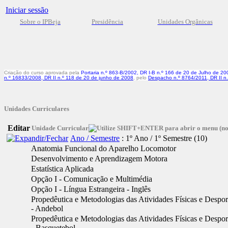
Iniciar sessão
Sobre o IPBeja
Presidência
Unidades Orgânicas
Criação do curso aprovada pela
Portaria n.º 863-B/2002, DR I-B n.º 166 de 20 de Julho de 20
n.º 16833/2008, DR II n.º 118 de 20 de junho de 2008
, pelo
Despacho n.º 8764/2011, DR II n
Unidades Curriculares
Editar
Unidade Curricular
Ano / Semestre
: 1º Ano / 1º Semestre
‎(10)
Anatomia Funcional do Aparelho Locomotor
Desenvolvimento e Aprendizagem Motora
Estatística Aplicada
Opção I - Comunicação e Multimédia
Opção I - Língua Estrangeira - Inglês
Propedêutica e Metodologias das Atividades Físicas e Desport
- Andebol
Propedêutica e Metodologias das Atividades Físicas e Desport
- Basquetebol