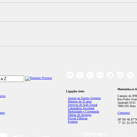
Mantenha-se l
Ligações úteis
micos
Campus do IPB
Acesso ao Ensino Superior
Rua Pedro Soar
Maiores de 23 anos
Apartado 6155
Serviços de Ação Social
7800-295 Beja
Calendários Escolares
Mobilidade e Cooperação
ntos
Contactos
Ofertas de emprego
Provas Públicas
38º 00' 46.87''
Eventos
7° 52' 22.19’'