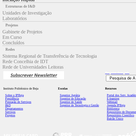
Estruturas de I&D
Unidades de Investigação
Laboratórios
Projetos
Gabinete de Projetos
Em Curso
Concluídos
Redes
Sistema Regional de Transferência de Tecnologia
Rede Concelhia de IDT
Rede de Universidades Leitoras
Pesquisa
Avançada
Instituto Politécnico de Beja
Escolas
Recursos
Sobre o IPBeja
Superior
Agrária
Portal dos Serv. Acadé
Presidência
Superior de Educação
E-learning
Prestação de Serviços
Superior de Saúde
Webmail
I&D
Superior de Tecnologia e Gestão
Agenda IPBeja
Departamentos
Biblioteca
Serviços
Repositório de Docume
Projetos
Repositório Científico
Balcão Único