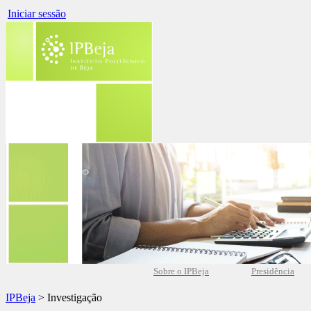
Iniciar sessão
Sobre o IPBeja
Presidência
IPBeja
> Investigação