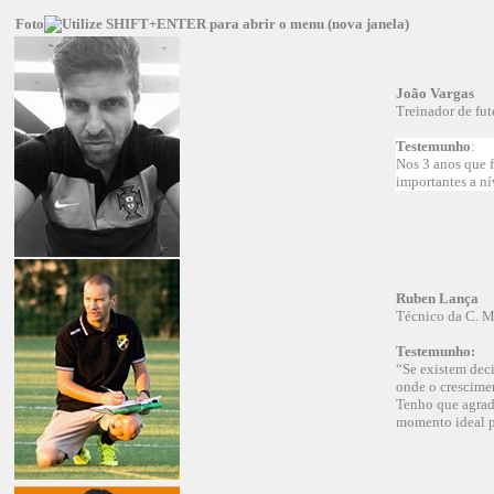
Foto
João Vargas
Treinador de fu
Testemunho
:
Nos 3 anos que 
importantes a ní
Ruben Lança
Técnico da C. M
Testemunho:
“Se existem deci
onde o crescimen
Tenho que agrade
momento ideal pa