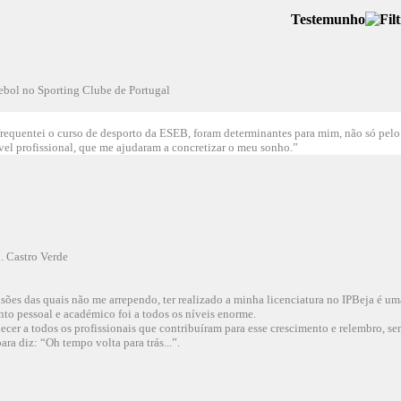
Testemunho
tebol no Sporting Clube de Portugal
frequentei o curso de desporto da ESEB, foram determinantes para mim, não só pel
vel profissional, que me ajudaram a concretizar o meu sonho.”
. Castro Verde
sões das quais não me arrependo, ter realizado a minha licenciatura no IPBeja é um
to pessoal e académico foi a todos os níveis enorme.
cer a todos os profissionais que contribuíram para esse crescimento e relembro, s
ra diz: “Oh tempo volta para trás...”.