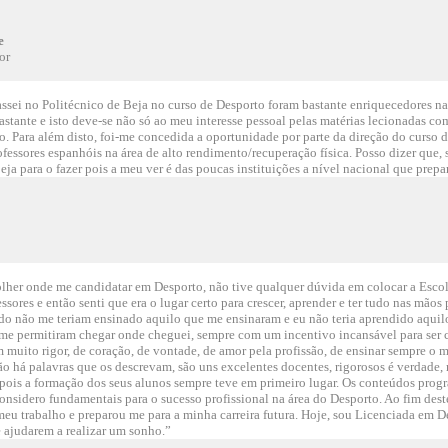
e
or
ssei no Politécnico de Beja no curso de Desporto foram bastante enriquecedores n
stante e isto deve-se não só ao meu interesse pessoal pelas matérias lecionadas 
 Para além disto, foi-me concedida a oportunidade por parte da direção do curso 
fessores espanhóis na área de alto rendimento/recuperação física. Posso dizer que, s
eja para o fazer pois a meu ver é das poucas instituições a nível nacional que prep
olher onde me candidatar em Desporto, não tive qualquer dúvida em colocar a Escol
ssores e então senti que era o lugar certo para crescer, aprender e ter tudo nas mãos
ido não me teriam ensinado aquilo que me ensinaram e eu não teria aprendido aquil
me permitiram chegar onde cheguei, sempre com um incentivo incansável para ser c
m muito rigor, de coração, de vontade, de amor pela profissão, de ensinar sempre o 
o há palavras que os descrevam, são uns excelentes docentes, rigorosos é verdade,
 pois a formação dos seus alunos sempre teve em primeiro lugar. Os conteúdos pro
considero fundamentais para o sucesso profissional na área do Desporto. Ao fim dest
eu trabalho e preparou me para a minha carreira futura. Hoje, sou Licenciada em D
 ajudarem a realizar um sonho.”