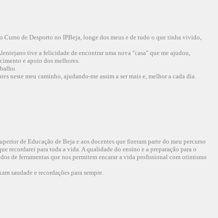
o Curso de Desporto no IPBeja, longe dos meus e de tudo o que tinha vivido,
 Alentejano tive a felicidade de encontrar uma nova "casa" que me ajudou,
ecimento e apoio dos melhores.
abalho.
ntes neste meu caminho, ajudando-me assim a ser mais e, melhor a cada dia.
Superior de Educação de Beja e aos docentes que fizeram parte do meu percurso
ue recordarei para toda a vida. A qualidade do ensino e a preparação para o
dos de ferramentas que nos permitem encarar a vida profissional com otimismo
ixam saudade e recordações para sempre.