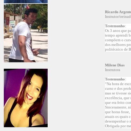
Ricardo Argent
Instrutor/treinad
Testemunho
:
Os 3 anos que pa
tempo aprendi ba
compõem o curso.
dos melhores pro
politécnico de B
Milene Dias
Instrutora
Testemunho
:
“Na hora de esc
curso e dos profe
mas se tivesse s
excelência, que 
que era feito co
Sinceramente, nã
que horas fosse,
atuais os quais 
desempenhar o m
Obrigada por me