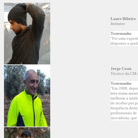
Lauro Ribeiro
Instrutor
Testemunho
:
"Foi uma experiê
dispostos a ajud
Jorge Costa
Técnico da CM d
Testemunho
:
"Em 2008, depois
área numa autarq
melhorar a minha
de receber por p
frequência deste
profissionais d
inovadoras, que