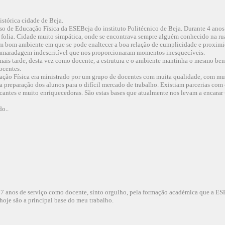
istórica cidade de Beja.
so de Educação Física da ESEBeja do instituto Politécnico de Beja. Durante 4 anos
 folia. Cidade muito simpática, onde se encontrava sempre alguém conhecido na rua
um bom ambiente em que se pode enaltecer a boa relação de cumplicidade e proximid
amaradagem indescritível que nos proporcionaram momentos inesquecíveis.
mais tarde, desta vez como docente, a estrutura e o ambiente mantinha o mesmo bem
ocentes.
ção Física era ministrado por um grupo de docentes com muita qualidade, com muit
 preparação dos alunos para o difícil mercado de trabalho. Existiam parcerias com
icantes e muito enriquecedoras. São estas bases que atualmente nos levam a encarar 
do..
 anos de serviço como docente, sinto orgulho, pela formação académica que a ESEB
hoje são a principal base do meu trabalho.