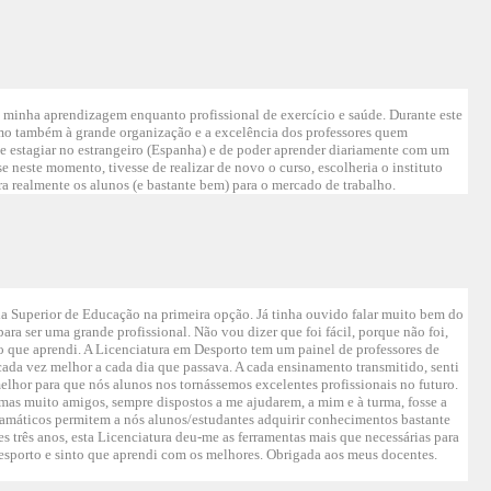
a minha aprendizagem enquanto profissional de exercício e saúde. Durante este
como também à grande organização e a excelência dos professores quem
de estagiar no estrangeiro (Espanha) e de poder aprender diariamente com um
e neste momento, tivesse de realizar de novo o curso, escolheria o instituto
ara realmente os alunos (e bastante bem) para o mercado de trabalho.
a Superior de Educação na primeira opção. Já tinha ouvido falar muito bem do
 para ser uma grande profissional. Não vou dizer que foi fácil, porque não foi,
o que aprendi. A Licenciatura em Desporto tem um painel de professores de
ada vez melhor a cada dia que passava. A cada ensinamento transmitido, senti
melhor para que nós alunos nos tornássemos excelentes profissionais no futuro.
 mas muito amigos, sempre dispostos a me ajudarem, a mim e à turma, fosse a
gramáticos permitem a nós alunos/estudantes adquirir conhecimentos bastante
es três anos, esta Licenciatura deu-me as ferramentas mais que necessárias para
esporto e sinto que aprendi com os melhores. Obrigada aos meus docentes.