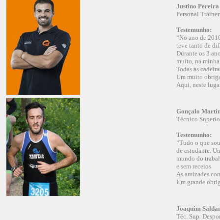
Justino Pereira
Personal Trainer
Testemunho:
“No ano de 2010 
teve tanto de dif
Durante os 3 ano
muito, na minha
Todas as cadeira
Um muito obrigad
Aqui, neste luga
Gonçalo Marti
Técnico Superi
Testemunho:
“Tudo o que sou 
de estudante. Um
mundo do trabal
e sem receios.
As amizades com 
Um grande obrig
Joaquim Salda
Téc. Sup. Desp