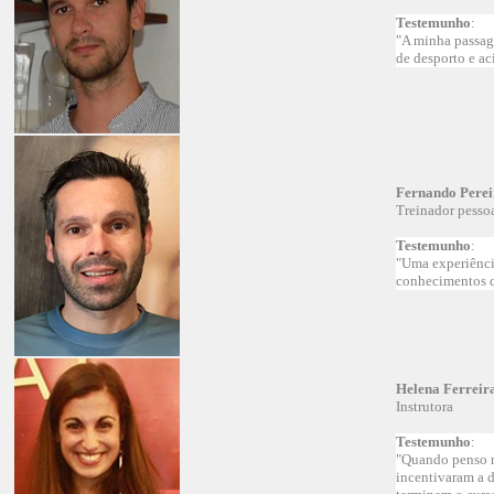
Testemunho
:
"A minha passag
de desporto e ac
Fernando Perei
Treinador pess
Testemunho
:
"Uma experiência
conhecimentos q
Helena Ferreir
Instrutora
Testemunho
:
"Quando penso n
incentivaram a 