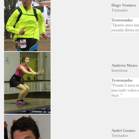
Hugo Ventura
Treinador
Testemunho
:
"Quatro anos in
entrada direta n
Andreia Matos
Instrutora
Testemunho
:
"Foram 3 anos re
mas tudo valeu 
faço. ”
André Gomes
Treinador