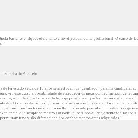
ncia bastante enriquecedora tanto a nível pessoal como profissional. O curso de D
ar ”
e Ferreira do Alentejo
 de ter estado cerca de 15 anos sem estudar, fui “desafiado” para me candidatar ao
uia, vi neste curso a possibilidade de enriquecer os meus conhecimentos, de ter uma
 situação profissional e na verdade, hoje posso dizer que foi mesmo isso que acont
arte dos Docentes deste curso, novas ferramentas e novos conteúdos que me permitir
 curso, sinto-me um técnico muito melhor preparado para abordar todas as exigênc
e excelência, que sempre se mostrou disponível para nos ajudar, orientando-nos p
 permitiram uma visão diferenciada dos conhecimentos antes adquiridos.”