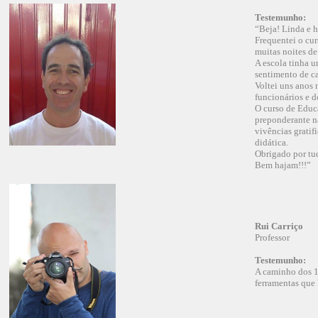
Testemunho:
“Beja! Linda e h
Frequentei o cur
muitas noites de
A escola tinha 
sentimento de c
Voltei uns anos 
funcionários e d
O curso de Educa
preponderante na
vivências gratif
didática.
Obrigado por tu
Bem hajam!!!”
Rui Carriço
Professor
Testemunho:
A caminho dos 17
ferramentas que 