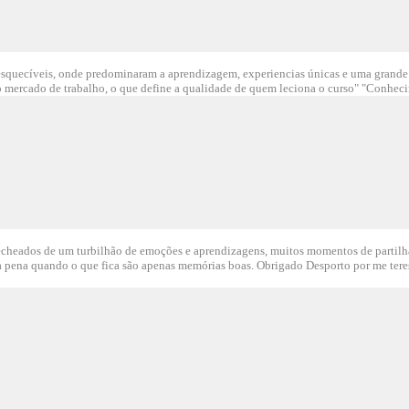
esquecíveis, onde predominaram a aprendizagem, experiencias únicas e uma grande 
o mercado de trabalho, o que define a qualidade de quem leciona o curso" "Conhecim
cheados de um turbilhão de emoções e aprendizagens, muitos momentos de partilha, b
a pena quando o que fica são apenas memórias boas. Obrigado Desporto por me teres