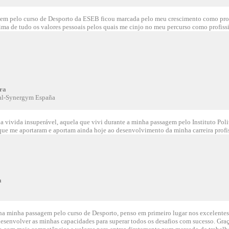
em pelo curso de Desporto da ESEB ficou marcada pelo meu crescimento como profi
ima de tudo os valores pessoais pelos quais me cinjo no meu percurso como profiss
ra
oal-Synergym España
 vivida insuperável, aquela que vivi durante a minha passagem pelo Instituto Poli
ue me aportaram e aportam ainda hoje ao desenvolvimento da minha carreira profi
a
a minha passagem pelo curso de Desporto, penso em primeiro lugar nos excelente
desenvolver as minhas capacidades para superar todos os desafios com sucesso. Gra