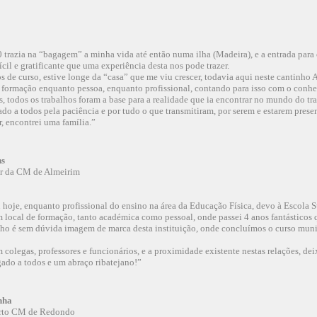
trazia na “bagagem” a minha vida até então numa ilha (Madeira), e a entrada para 
ícil e gratificante que uma experiência desta nos pode trazer.
s de curso, estive longe da “casa” que me viu crescer, todavia aqui neste cantinho
 formação enquanto pessoa, enquanto profissional, contando para isso com o conh
s, todos os trabalhos foram a base para a realidade que ia encontrar no mundo do tr
o a todos pela paciência e por tudo o que transmitiram, por serem e estarem prese
r, encontrei uma família.”
ns
or da CM de Almeirim
hoje, enquanto profissional do ensino na área da Educação Física, devo à Escola 
 local de formação, tanto académica como pessoal, onde passei 4 anos fantásticos q
ho é sem dúvida imagem de marca desta instituição, onde concluímos o curso muni
colegas, professores e funcionários, e a proximidade existente nestas relações, de
ado a todos e um abraço ribatejano!”
nha
orto CM de Redondo