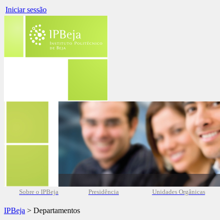
Iniciar sessão
Sobre o IPBeja
Presidência
Unidades Orgânicas
IPBeja
> Departamentos