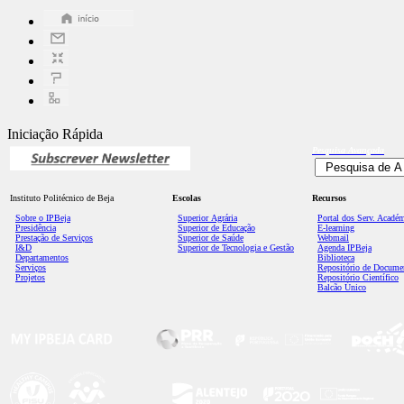
Iniciação Rápida
Pesquisa
Avançada
Instituto Politécnico de Beja
Escolas
Recursos
Sobre o IPBeja
Superior
Agrária
Portal dos Serv. Acadé
Presidência
Superior de Educação
E-learning
Prestação de Serviços
Superior de Saúde
Webmail
I&D
Superior de Tecnologia e Gestão
Agenda IPBeja
Departamentos
Biblioteca
Serviços
Repositório de Docume
Projetos
Repositório Científico
Balcão Único