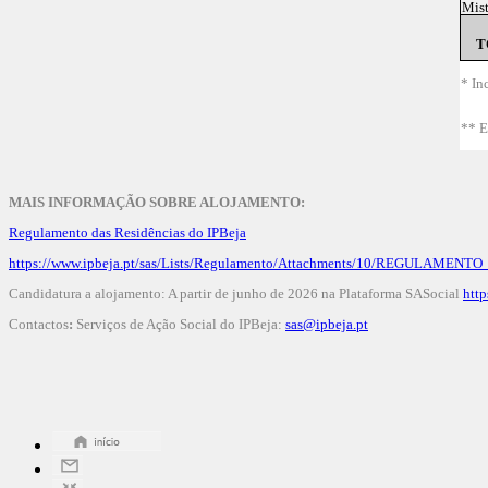
Mist
T
* In
** E
MAIS INFORMAÇÃO SOBRE ALOJAMENTO:
Regulamento das Residências do IPBeja
https://www.ipbeja.pt/sas/Lists/Regulamento/Attachments/10/REGULAMEN
Candidatura a alojamento: A partir de junho de 2026 na Plataforma SASocial
http
Contactos
:
Serviços de Ação Social do IPBeja:
sas@ipbeja.pt