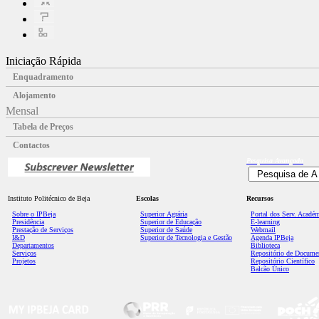
Iniciação Rápida
Enquadramento
Alojamento
Mensal
Tabela de Preços
Contactos
Pesquisa
Avançada
Instituto Politécnico de Beja
Escolas
Recursos
Sobre o IPBeja
Superior
Agrária
Portal dos Serv. Acadé
Presidência
Superior de Educação
E-learning
Prestação de Serviços
Superior de Saúde
Webmail
I&D
Superior de Tecnologia e Gestão
Agenda IPBeja
Departamentos
Biblioteca
Serviços
Repositório de Docume
Projetos
Repositório Científico
Balcão Único