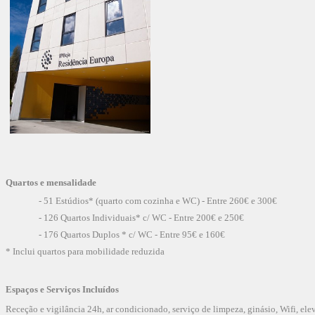
Quartos e mensalidade
- 51 Estúdios* (quarto com cozinha e WC) - Entre 260€ e 300€
- 126 Quartos Individuais* c/ WC - Entre 200€ e 250€
- 176 Quartos Duplos * c/ WC - Entre 95€ e 160€
* Inclui quartos para mobilidade reduzida
Espaços e Serviços Incluídos
Receção e vigilância 24h, ar condicionado, serviço de limpeza, ginásio, Wifi, eleva