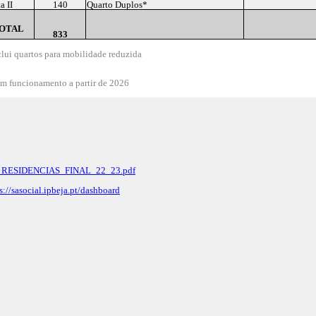
a II
140
Quarto Duplos*
OTAL
833
clui quartos para mobilidade reduzida
m funcionamento a partir de 2026
TO_RESIDENCIAS_FINAL_22_23.pdf
s://sasocial.ipbeja.pt/dashboard