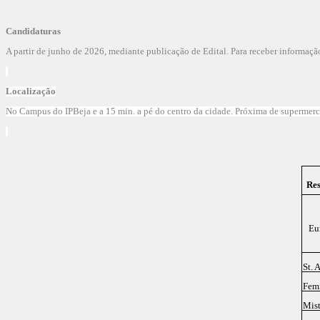
Candidaturas
A partir de junho de 2026, mediante publicação de Edital. Para receber informaç
Localização
No Campus do IPBeja e a 15 min. a pé do centro da cidade. Próxima de supermercado
Res
Eu
St. 
Fem
Mist