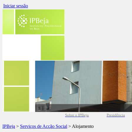
Iniciar sessão
Sobre o IPBeja
Presidência
IPBeja
>
Serviços de Acção Social
> Alojamento