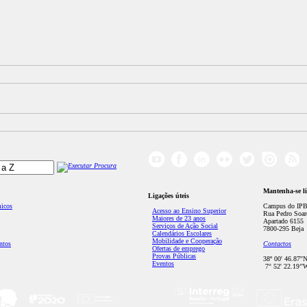
Mantenha-se l
Ligações úteis
micos
Campus do IPB
Acesso ao Ensino Superior
Rua Pedro Soar
Maiores de 23 anos
Apartado 6155
Serviços de Ação Social
7800-295 Beja
Calendários Escolares
Mobilidade e Cooperação
ntos
Contactos
Ofertas de emprego
Provas Públicas
38º 00' 46.87''
Eventos
7° 52' 22.19’'