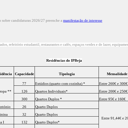
ão sobre candidaturas 2026/27 preenche a
manifestação de interesse
s, refeitório estudantil, restaurantes e cafés, espaços verdes e de lazer, equipame
Residências do IPBeja
idência
Capacidade
Tipologia
Mensalidade
77
Estúdios (quarto com cozinha) *
Entre 260€ e 300€
ropa **
126
Quartos Individuais*
Entre 200€ e 250€
300
Quartos Duplos *
Entre 95€ e 160€
António
26
Quarto Duplos
inina
32
Quarto Duplos
Entre 91,44€ e 2
a I
132
Quarto Duplos*