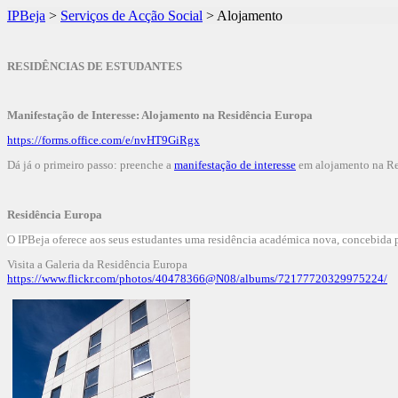
IPBeja
>
Serviços de Acção Social
>
Alojamento
RESIDÊNCIAS DE ESTUDANTES
Manifestação de Interesse: Alojamento na Residência Europa
https://forms.office.com/e/nvHT9GiRgx
Dá já o primeiro passo: preenche a
manifestação de interesse
em alojamento na Res
Residência Europa
O IPBeja oferece aos seus estudantes uma residência académica nova, concebida p
Visita a Galeria
da Residência Europa
https://www.flickr.com/photos/40478366@N08/albums/72177720329975224/