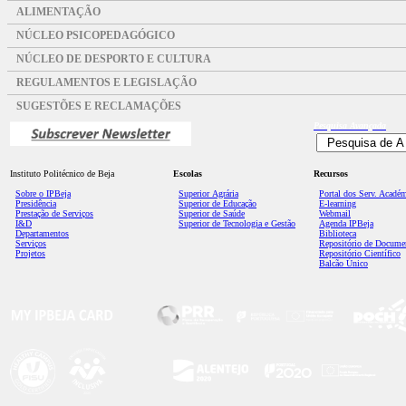
ALIMENTAÇÃO
NÚCLEO PSICOPEDAGÓGICO
NÚCLEO DE DESPORTO E CULTURA
REGULAMENTOS E LEGISLAÇÃO
SUGESTÕES E RECLAMAÇÕES
Pesquisa
Avançada
Instituto Politécnico de Beja
Escolas
Recursos
Sobre o IPBeja
Superior
Agrária
Portal dos Serv. Acadé
Presidência
Superior de Educação
E-learning
Prestação de Serviços
Superior de Saúde
Webmail
I&D
Superior de Tecnologia e Gestão
Agenda IPBeja
Departamentos
Biblioteca
Serviços
Repositório de Docume
Projetos
Repositório Científico
Balcão Único