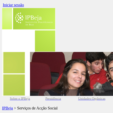
Iniciar sessão
Sobre o IPBeja
Presidência
Unidades Orgânicas
IPBeja
> Serviços de Acção Social