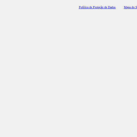
Polí
tica de Proteção de Dados
Mapa do S