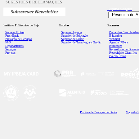
SUGESTÕES E RECLAMAÇÕES
Pesquisa
Avançada
Instituto Politécnico de Beja
Escolas
Recursos
Sobre o IPBeja
Superior
Agrária
Portal dos Serv. Acadé
Presidência
Superior de Educação
E-learning
Prestação de Serviços
Superior de Saúde
Webmail
I&D
Superior de Tecnologia e Gestão
Agenda IPBeja
Departamentos
Biblioteca
Serviços
Repositório de Docume
Projetos
Repositório Científico
Balcão Único
Polí
tica de Proteção de Dados
Mapa do S