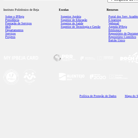
Instituto Politécnico de Beja
Escolas
Recursos
Sobre o IPBeja
Superior
Agrária
Portal dos Serv. Acadé
Presidência
Superior de Educação
E-learning
Prestação de Serviços
Superior de Saúde
Webmail
I&D
Superior de Tecnologia e Gestão
Agenda IPBeja
Departamentos
Biblioteca
Serviços
Repositório de Docume
Projetos
Repositório Científico
Balcão Único
Polí
tica de Proteção de Dados
Mapa do S