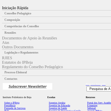
Iniciação Rápida
Conselho Pedagógico
Composição
Competências do Conselho
Reuniões
Documentos de Apoio às Reuniões
Atas
Outros Documentos
Legislação e Regulamentos
RJIES
Estatutos do IPBeja
Regulamento do Conselho Pedagógico
Processo Eleitoral
Contactos
Pesquisa
Avançada
Instituto Politécnico de Beja
Escolas
Recursos
Sobre o IPBeja
Superior
Agrária
Portal dos Serv. Acadé
Presidência
Superior de Educação
E-learning
Prestação de Serviços
Superior de Saúde
Webmail
I&D
Superior de Tecnologia e Gestão
Agenda IPBeja