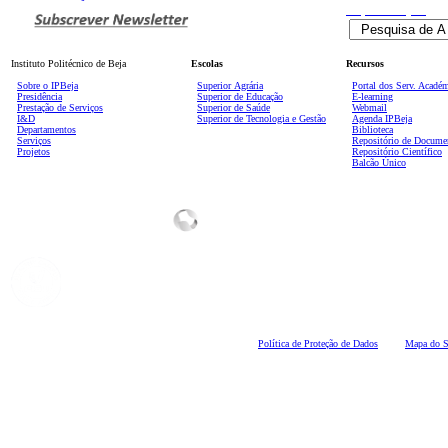
Pesquisa
Avançada
Instituto Politécnico de Beja
Escolas
Recursos
Sobre o IPBeja
Superior
Agrária
Portal dos Serv. Acadé
Presidência
Superior de Educação
E-learning
Prestação de Serviços
Superior de Saúde
Webmail
I&D
Superior de Tecnologia e Gestão
Agenda IPBeja
Departamentos
Biblioteca
Serviços
Repositório de Docume
Projetos
Repositório Científico
Balcão Único
Polí
tica de Proteção de Dados
Mapa do S