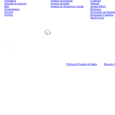
Presidência
Superior de Educação
E-learning
Prestação de Serviços
Superior de Saúde
Webmail
I&D
Superior de Tecnologia e Gestão
Agenda IPBeja
Departamentos
Biblioteca
Serviços
Repositório de Docume
Projetos
Repositório Científico
Balcão Único
Polí
tica de Proteção de Dados
Mapa do S