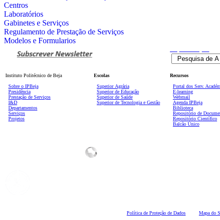
Centros
Laboratórios
Gabinetes e Serviços
Regulamento de Prestação de Serviços
Modelos e Formularios
Pesquisa
Avançada
Instituto Politécnico de Beja
Escolas
Recursos
Sobre o IPBeja
Superior
Agrária
Portal dos Serv. Acadé
Presidência
Superior de Educação
E-learning
Prestação de Serviços
Superior de Saúde
Webmail
I&D
Superior de Tecnologia e Gestão
Agenda IPBeja
Departamentos
Biblioteca
Serviços
Repositório de Docume
Projetos
Repositório Científico
Balcão Único
Polí
tica de Proteção de Dados
Mapa do S