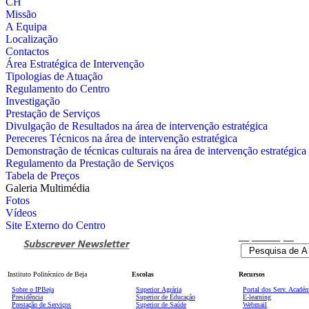
CH
Missão
A Equipa
Localização
Contactos
Área Estratégica de Intervenção
Tipologias de Atuação
Regulamento do Centro
Investigação
Prestação de Serviços
Divulgação de Resultados na área de intervenção estratégica
Pereceres Técnicos na área de intervenção estratégica
Demonstração de técnicas culturais na área de intervenção estratégica
Regulamento da Prestação de Serviços
Tabela de Preços
Galeria Multimédia
Fotos
Vídeos
Site Externo do Centro
Pesquisa
Avançada
Instituto Politécnico de Beja
Escolas
Recursos
Sobre o IPBeja
Superior
Agrária
Portal dos Serv. Acadé
Presidência
Superior de Educação
E-learning
Prestação de Serviços
Superior de Saúde
Webmail