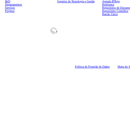
I&D
Superior de Tecnologia e Gestão
Agenda IPBeja
Departamentos
Biblioteca
Serviços
Repositório de Docume
Projetos
Repositório Científico
Balcão Único
Polí
tica de Proteção de Dados
Mapa do S