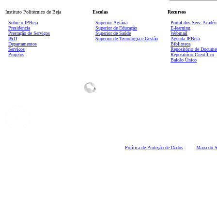
Instituto Politécnico de Beja
Escolas
Recursos
Sobre o IPBeja
Superior
Agrária
Portal dos Serv. Acadé
Presidência
Superior de Educação
E-learning
Prestação de Serviços
Superior de Saúde
Webmail
I&D
Superior de Tecnologia e Gestão
Agenda IPBeja
Departamentos
Biblioteca
Serviços
Repositório de Docume
Projetos
Repositório Científico
Balcão Único
Polí
tica de Proteção de Dados
Mapa do S