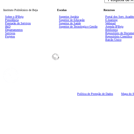
Instituto Politécnico de Beja
Escolas
Recursos
Sobre o IPBeja
Superior
Agrária
Portal dos Serv. Acadé
Presidência
Superior de Educação
E-learning
Prestação de Serviços
Superior de Saúde
Webmail
I&D
Superior de Tecnologia e Gestão
Agenda IPBeja
Departamentos
Biblioteca
Serviços
Repositório de Docume
Projetos
Repositório Científico
Balcão Único
Polí
tica de Proteção de Dados
Mapa do S