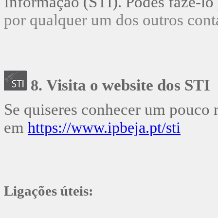
Informação (STI). Podes fazê-lo
por qualquer um dos outros cont
V
isita o website dos STI
8.
Se quiseres conhecer um pouco m
em
https://www.ipbeja.pt/sti
Ligações úteis: