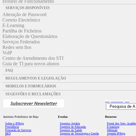
Horário de Funcionamento
SERVIÇOS DISPONÍVEIS
Alteração de Password
Correio Electrónico
E-Learning
Partilha de Ficheiros
Elaboração de Questionários
Serviços Federados
Redes sem fios
VoIP
Centro de Atendimento dos STI
Guia de TI para novos alunos
FAQ
REGULAMENTOS E LEGISLAÇÃO
MODELOS E FORMULÁRIOS
SUGESTÕES E RECLAMAÇÕES
Pesquisa
Avançada
Instituto Politécnico de Beja
Escolas
Recursos
Sobre o IPBeja
Superior
Agrária
Portal dos Serv. Acadé
Presidência
Superior de Educação
E-learning
Prestação de Serviços
Superior de Saúde
Webmail
I&D
Superior de Tecnologia e Gestão
Agenda IPBeja