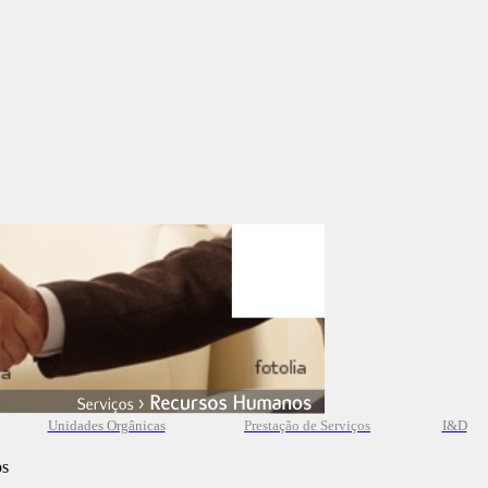
Unidades Orgânicas
Prestação
de
Serviços
I&D
os