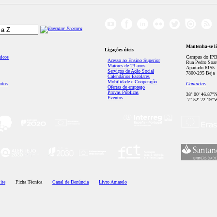
Mantenha-se l
Ligações úteis
micos
Campus do IPB
Acesso ao Ensino Superior
Rua Pedro Soar
Maiores de 23 anos
Apartado 6155
Serviços de Ação Social
7800-295 Beja
Calendários Escolares
Mobilidade e Cooperação
ntos
Contactos
Ofertas de emprego
Provas Públicas
38º 00' 46.87''
Eventos
7° 52' 22.19’'
ite
Ficha Técnica
Canal de Denúncia
Livro Amarelo