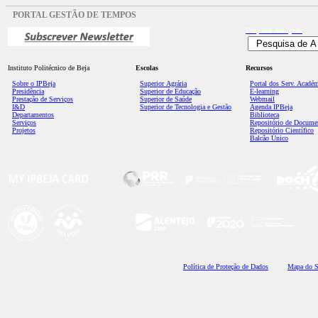
PORTAL GESTÃO DE TEMPOS
Pesquisa
Avançada
Instituto Politécnico de Beja
Escolas
Recursos
Sobre o IPBeja
Superior
Agrária
Portal dos Serv. Acadé
Presidência
Superior de Educação
E-learning
Prestação de Serviços
Superior de Saúde
Webmail
I&D
Superior de Tecnologia e Gestão
Agenda IPBeja
Departamentos
Biblioteca
Serviços
Repositório de Docume
Projetos
Repositório Científico
Balcão Único
Polí
tica de Proteção de Dados
Mapa do S