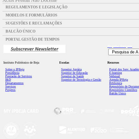
Actos Pessoal Não Docente
REGULAMENTOS E LEGISLAÇÃO
MODELOS E FORMULÁRIOS
SUGESTÕES E RECLAMAÇÕES
BALCÃO ÚNICO
PORTAL GESTÃO DE TEMPOS
Pesquisa
Avançada
Instituto Politécnico de Beja
Escolas
Recursos
Sobre o IPBeja
Superior
Agrária
Portal dos Serv. Acadé
Presidência
Superior de Educação
E-learning
Prestação de Serviços
Superior de Saúde
Webmail
I&D
Superior de Tecnologia e Gestão
Agenda IPBeja
Departamentos
Biblioteca
Serviços
Repositório de Docume
Projetos
Repositório Científico
Balcão Único