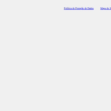
Polí
tica de Proteção de Dados
Mapa do S