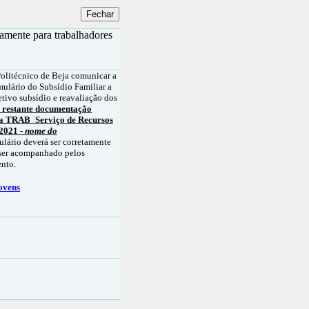
nte para trabalhadores
olitécnico de Beja comunicar a
mulário do Subsídio Familiar a
etivo subsídio e reavaliação dos
 restante documentação
ra TRAB_Serviço de Recursos
 2021 -
nome do
lário deverá ser corretamente
 ser acompanhado pelos
ento.
ovens