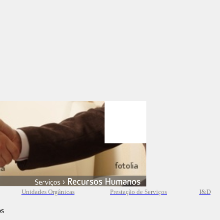
Unidades Orgânicas
Prestação
de
Serviços
I&D
os