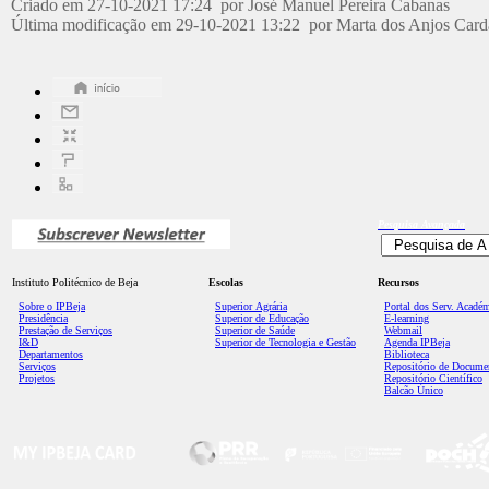
Criado em 27-10-2021 17:24 por José Manuel Pereira Cabanas
Última modificação em 29-10-2021 13:22 por Marta dos Anjos Car
Pesquisa
Avançada
Instituto Politécnico de Beja
Escolas
Recursos
Sobre o IPBeja
Superior
Agrária
Portal dos Serv. Acadé
Presidência
Superior de Educação
E-learning
Prestação de Serviços
Superior de Saúde
Webmail
I&D
Superior de Tecnologia e Gestão
Agenda IPBeja
Departamentos
Biblioteca
Serviços
Repositório de Docume
Projetos
Repositório Científico
Balcão Único