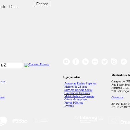
dador Dias
Mantenha-se l
Ligações úteis
micos
Campus do IPB
Acesso ao Ensino Superior
Rua Pedro Soar
Maiores de 23 anos
Apartado 6155
Serviços de Ação Social
7800-295 Beja
Calendários Escolares
Mobilidade e Cooperação
ntos
Contactos
Ofertas de emprego
Provas Públicas
38º 00' 46.87''
Eventos
7° 52' 22.19’'