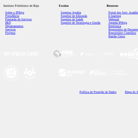
Instituto Politécnico de Beja
Escolas
Recursos
Sobre o IPBeja
Superior
Agrária
Portal dos Serv. Acadé
Presidência
Superior de Educação
E-learning
Prestação de Serviços
Superior de Saúde
Webmail
I&D
Superior de Tecnologia e Gestão
Agenda IPBeja
Departamentos
Biblioteca
Serviços
Repositório de Docume
Projetos
Repositório Científico
Balcão Único
Polí
tica de Proteção de Dados
Mapa do S