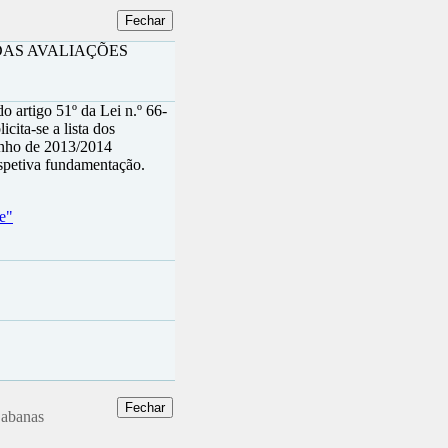
O DAS AVALIAÇÕES
o artigo 51º da Lei n.º 66-
ita-se a lista dos
enho de 2013/2014
espetiva fundamentação.
e"
Cabanas