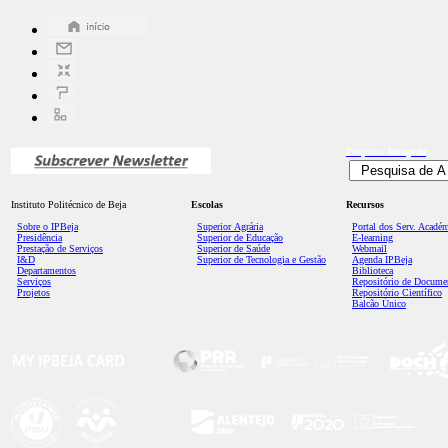
Pesquisa
Avançada
Instituto Politécnico de Beja
Escolas
Recursos
Sobre o IPBeja
Superior
Agrária
Portal dos Serv. Acadé
Presidência
Superior de Educação
E-learning
Prestação de Serviços
Superior de Saúde
Webmail
I&D
Superior de Tecnologia e Gestão
Agenda IPBeja
Departamentos
Biblioteca
Serviços
Repositório de Docume
Projetos
Repositório Científico
Balcão Único