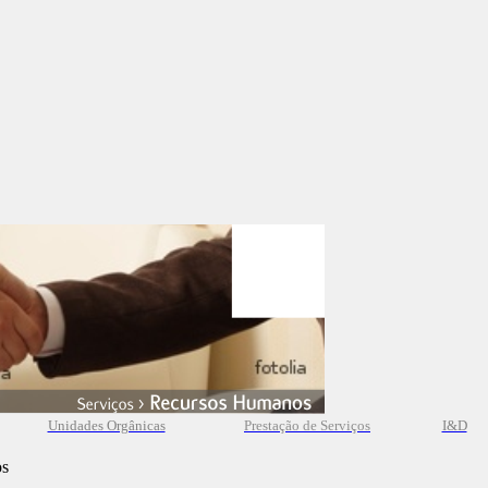
Unidades Orgânicas
Prestação
de
Serviços
I&D
os