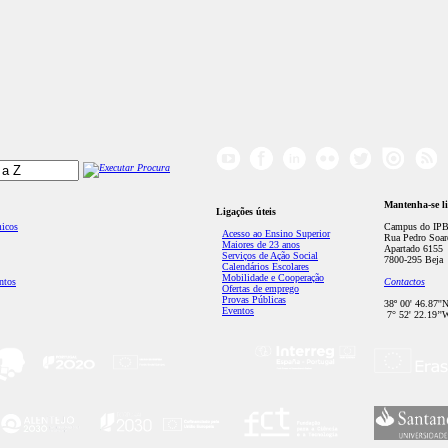
Mantenha-se l
Ligações úteis
micos
Campus do IPB
Acesso ao Ensino Superior
Rua Pedro Soar
Maiores de 23 anos
Apartado 6155
Serviços de Ação Social
7800-295 Beja
Calendários Escolares
Mobilidade e Cooperação
ntos
Contactos
Ofertas de emprego
Provas Públicas
38º 00' 46.87''
Eventos
7° 52' 22.19’'