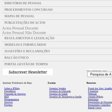
DIRETÓRIO DE PESSOAL
PROCEDIMENTOS CONCURSAIS
MAPAS DE PESSOAL
PUBLICITAÇÕES DE ACTOS
Actos Pessoal Docente
Actos Pessoal Não Docente
REGULAMENTOS E LEGISLAÇÃO
MODELOS E FORMULÁRIOS
SUGESTÕES E RECLAMAÇÕES
BALCÃO ÚNICO
PORTAL GESTÃO DE TEMPOS
Pesquisa
Avançada
Instituto Politécnico de Beja
Escolas
Recursos
Sobre o IPBeja
Superior
Agrária
Portal dos Serv. Acadé
Presidência
Superior de Educação
E-learning
Prestação de Serviços
Superior de Saúde
Webmail
I&D
Superior de Tecnologia e Gestão
Agenda IPBeja
Departamentos
Biblioteca
Serviços
Repositório de Docume
Projetos
Repositório Científico
Balcão Único