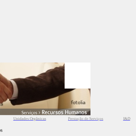
Unidades Orgânicas
Prestação
de
Serviços
I&D
os