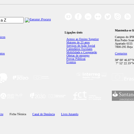
Mantenha-se l
Ligações úteis
micos
Campus do IPB
Acesso ao Ensino Superior
Rua Pedro Soar
Maiores de 23 anos
Apartado 6155
Serviços de Ação Social
7800-295 Beja
Calendários Escolares
Mobilidade e Cooperação
ntos
Contactos
Ofertas de emprego
Provas Públicas
38º 00' 46.87''
Eventos
7° 52' 22.19’'
ite
Ficha Técnica
Canal de Denúncia
Livro Amarelo