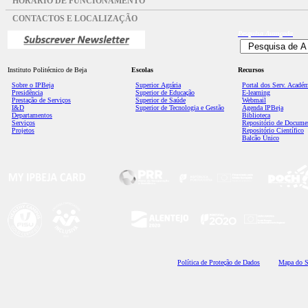
HORÁRIO DE FUNCIONAMENTO
CONTACTOS E LOCALIZAÇÃO
Pesquisa
Avançada
Instituto Politécnico de Beja
Escolas
Recursos
Sobre o IPBeja
Superior
Agrária
Portal dos Serv. Acadé
Presidência
Superior de Educação
E-learning
Prestação de Serviços
Superior de Saúde
Webmail
I&D
Superior de Tecnologia e Gestão
Agenda IPBeja
Departamentos
Biblioteca
Serviços
Repositório de Docume
Projetos
Repositório Científico
Balcão Único
Polí
tica de Proteção de Dados
Mapa do S