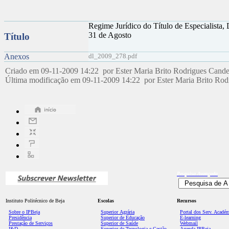
Regime Jurídico do Título de Especialista,
31 de Agosto
Título
Anexos
dl_2009_278.pdf
Criado em 09-11-2009 14:22 por Ester Maria Brito Rodrigues Cand
Última modificação em 09-11-2009 14:22 por Ester Maria Brito Ro
Pesquisa
Avançada
Instituto Politécnico de Beja
Escolas
Recursos
Sobre o IPBeja
Superior
Agrária
Portal dos Serv. Acadé
Presidência
Superior de Educação
E-learning
Prestação de Serviços
Superior de Saúde
Webmail
I&D
Superior de Tecnologia e Gestão
Agenda IPBeja