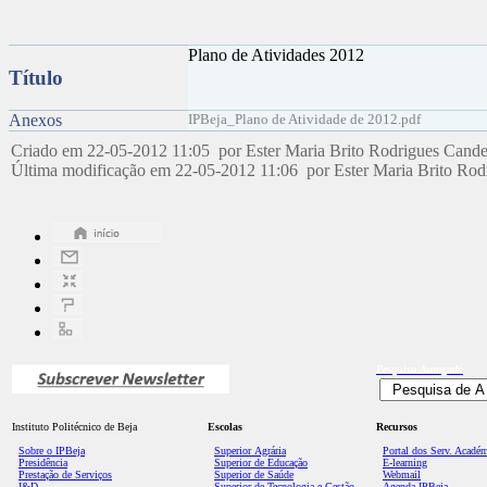
Plano de Atividades 2012
Título
Anexos
IPBeja_Plano de Atividade de 2012.pdf
Criado em 22-05-2012 11:05 por Ester Maria Brito Rodrigues Cand
Última modificação em 22-05-2012 11:06 por Ester Maria Brito Ro
Pesquisa
Avançada
Instituto Politécnico de Beja
Escolas
Recursos
Sobre o IPBeja
Superior
Agrária
Portal dos Serv. Acadé
Presidência
Superior de Educação
E-learning
Prestação de Serviços
Superior de Saúde
Webmail
I&D
Superior de Tecnologia e Gestão
Agenda IPBeja