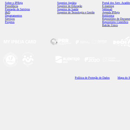
Sobre o IPBeja
Superior
Agrária
Portal dos Serv. Acadé
Presidência
Superior de Educação
E-learning
Prestação de Serviços
Superior de Saúde
Webmail
I&D
Superior de Tecnologia e Gestão
Agenda IPBeja
Departamentos
Biblioteca
Serviços
Repositório de Docume
Projetos
Repositório Científico
Balcão Único
Polí
tica de Proteção de Dados
Mapa do S