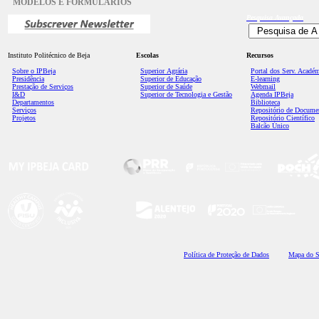
MODELOS E FORMULÁRIOS
Pesquisa
Avançada
Instituto Politécnico de Beja
Escolas
Recursos
Sobre o IPBeja
Superior
Agrária
Portal dos Serv. Acadé
Presidência
Superior de Educação
E-learning
Prestação de Serviços
Superior de Saúde
Webmail
I&D
Superior de Tecnologia e Gestão
Agenda IPBeja
Departamentos
Biblioteca
Serviços
Repositório de Docume
Projetos
Repositório Científico
Balcão Único
Polí
tica de Proteção de Dados
Mapa do S