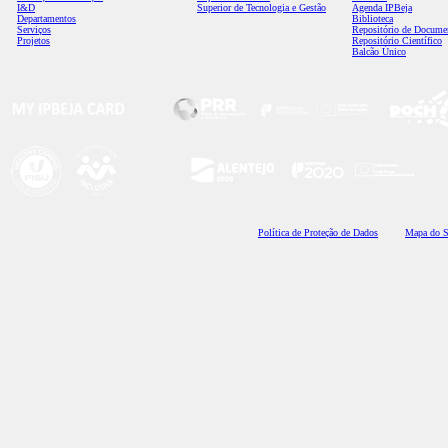
I&D
Superior de Tecnologia e Gestão
Agenda IPBeja
Departamentos
Biblioteca
Serviços
Repositório de Docume
Projetos
Repositório Científico
Balcão Único
Polí
tica de Proteção de Dados
Mapa do S