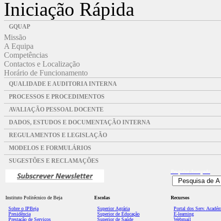
Iniciação Rápida
GQUAP
Missão
A Equipa
Competências
Contactos e Localização
Horário de Funcionamento
QUALIDADE E AUDITORIA INTERNA
PROCESSOS E PROCEDIMENTOS
AVALIAÇÃO PESSOAL DOCENTE
DADOS, ESTUDOS E DOCUMENTAÇÃO INTERNA
REGULAMENTOS E LEGISLAÇÃO
MODELOS E FORMULÁRIOS
SUGESTÕES E RECLAMAÇÕES
Pesquisa
Avançada
Instituto Politécnico de Beja
Escolas
Recursos
Sobre o IPBeja
Superior
Agrária
Portal dos Serv. Acadé
Presidência
Superior de Educação
E-learning
Prestação de Serviços
Superior de Saúde
Webmail