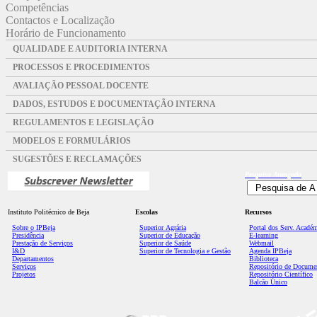
Competências
Contactos e Localização
Horário de Funcionamento
QUALIDADE E AUDITORIA INTERNA
PROCESSOS E PROCEDIMENTOS
AVALIAÇÃO PESSOAL DOCENTE
DADOS, ESTUDOS E DOCUMENTAÇÃO INTERNA
REGULAMENTOS E LEGISLAÇÃO
MODELOS E FORMULÁRIOS
SUGESTÕES E RECLAMAÇÕES
Pesquisa
Avançada
Instituto Politécnico de Beja
Escolas
Recursos
Sobre o IPBeja
Superior
Agrária
Portal dos Serv. Acadé
Presidência
Superior de Educação
E-learning
Prestação de Serviços
Superior de Saúde
Webmail
I&D
Superior de Tecnologia e Gestão
Agenda IPBeja
Departamentos
Biblioteca
Serviços
Repositório de Docume
Projetos
Repositório Científico
Balcão Único