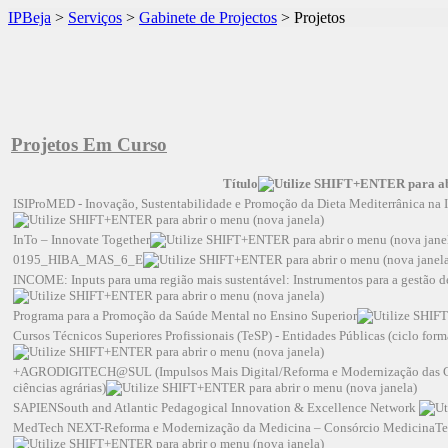
IPBeja
>
Serviços
>
Gabinete de Projectos
>
Projetos
Projetos Em Curso
Título
ISIProMED - Inovação, Sustentabilidade e Promoção da Dieta Mediterrânica na In
InTo – Innovate Together
0195_HIBA_MAS_6_E
INCOME: Inputs para uma região mais sustentável: Instrumentos para a gestão d
Programa para a Promoção da Saúde Mental no Ensino Superior
Cursos Técnicos Superiores Profissionais (TeSP) - Entidades Públicas (ciclo 
+AGRODIGITECH@SUL (Impulsos Mais Digital/Reforma e Modernização das Ciên
ciências agrárias)
SAPIENSouth and Atlantic Pedagogical Innovation & Excellence Network
MedTech NEXT-Reforma e Modernização da Medicina – Consórcio MedicinaTec