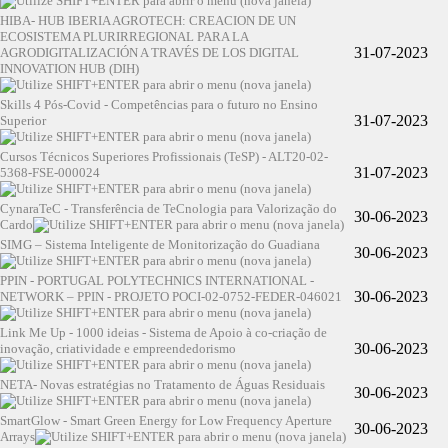
HIBA- HUB IBERIA AGROTECH: CREACION DE UN
ECOSISTEMA PLURIRREGIONAL PARA LA
31-07-2023
AGRODIGITALIZACIÓN A TRAVÉS DE LOS DIGITAL
INNOVATION HUB (DIH)
Skills 4 Pós-Covid - Competências para o futuro no Ensino
31-07-2023
Superior
Cursos Técnicos Superiores Profissionais (TeSP) - ALT20-02-
31-07-2023
5368-FSE-000024
CynaraTeC - Transferência de TeCnologia para Valorização do
30-06-2023
Cardo
SIMG – Sistema Inteligente de Monitorização do Guadiana
30-06-2023
PPIN - PORTUGAL POLYTECHNICS INTERNATIONAL -
30-06-2023
NETWORK – PPIN - PROJETO POCI-02-0752-FEDER-046021
Link Me Up - 1000 ideias - Sistema de Apoio à co-criação de
30-06-2023
inovação, criatividade e empreendedorismo
NETA- Novas estratégias no Tratamento de Águas Residuais
30-06-2023
SmartGlow - Smart Green Energy for Low Frequency Aperture
30-06-2023
Arrays