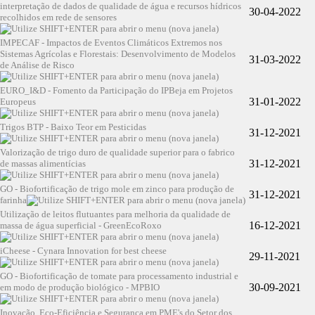
interpretação de dados de qualidade de água e recursos hídricos
30-04-2022
recolhidos em rede de sensores
IMPECAF - Impactos de Eventos Climáticos Extremos nos
Sistemas Agrícolas e Florestais: Desenvolvimento de Modelos
31-03-2022
de Análise de Risco
EURO_I&D - Fomento da Participação do IPBeja em Projetos
31-01-2022
Europeus
Trigos BTP - Baixo Teor em Pesticidas
31-12-2021
Valorização de trigo duro de qualidade superior para o fabrico
31-12-2021
de massas alimentícias
GO - Biofortificação de trigo mole em zinco para produção de
31-12-2021
farinha
Utilização de leitos flutuantes para melhoria da qualidade de
16-12-2021
massa de água superficial - GreenEcoRoxo
iCheese - Cynara Innovation for best cheese
29-11-2021
GO - Biofortificação de tomate para processamento industrial e
30-09-2021
em modo de produção biológico - MPBIO
Inovação, Eco-Eficiência e Segurança em PME's do Setor dos