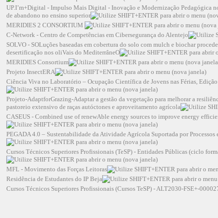
UP.I’m+Digital - Impulso Mais Digital - Inovação e Modernização Pedagógica n
de abandono no ensino superior
MERIDIES 2 CONSORTIUM
C-Network - Centro de Competências em Cibersegurança do Alentejo
SOLVO - SOLuções baseadas em cobertura do solo com mulch e biochar procedente
desertificação nos oliVais do MediterrâneO
MERIDIES Consortium
Projeto InsectERA
Ciência Viva no Laboratório – Ocupação Científica de Jovens nas Férias, Ediçã
Projeto-AdaptforGrazing-Adaptar a gestão da vegetação para melhorar a resiliênci
pastoreio extensivo de raças autóctones e aproveitamento agrícola
CASEUS - Combined use of renewAble energy sources to improve energy efficie
PEGADA 4.0 – Sustentabilidade da Atividade Agrícola Suportada por Processos e
Cursos Técnicos Superiores Profissionais (TeSP) - Entidades Públicas (ciclo 
MFL - Movimento das Forças Leitoras
Residência de Estudantes do IP Beja
Cursos Técnicos Superiores Profissionais (Cursos TeSP) - ALT2030-FSE+-0000