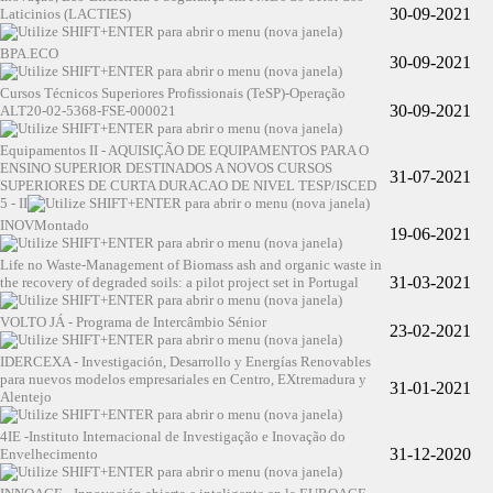
30-09-2021
Laticinios (LACTIES)
BPA.ECO
30-09-2021
Cursos Técnicos Superiores Profissionais (TeSP)-Operação
30-09-2021
ALT20-02-5368-FSE-000021
Equipamentos II - AQUISIÇÃO DE EQUIPAMENTOS PARA O
ENSINO SUPERIOR DESTINADOS A NOVOS CURSOS
31-07-2021
SUPERIORES DE CURTA DURACAO DE NIVEL TESP/ISCED
5 - II
INOVMontado
19-06-2021
Life no Waste-Management of Biomass ash and organic waste in
31-03-2021
the recovery of degraded soils: a pilot project set in Portugal
VOLTO JÁ - Programa de Intercâmbio Sénior
23-02-2021
IDERCEXA - Investigación, Desarrollo y Energías Renovables
para nuevos modelos empresariales en Centro, EXtremadura y
31-01-2021
Alentejo
4IE -Instituto Internacional de Investigação e Inovação do
31-12-2020
Envelhecimento