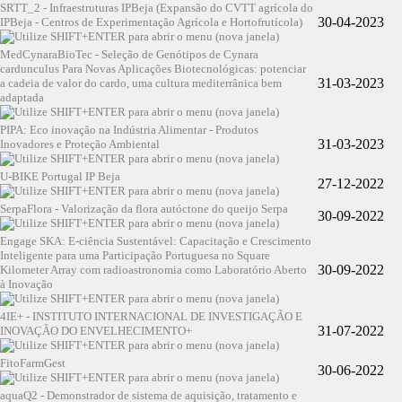
SRTT_2 - Infraestruturas IPBeja (Expansão do CVTT agrícola do
30-04-2023
IPBeja - Centros de Experimentação Agrícola e Hortofrutícola)
MedCynaraBioTec - Seleção de Genótipos de Cynara
cardunculus Para Novas Aplicações Biotecnológicas: potenciar
31-03-2023
a cadeia de valor do cardo, uma cultura mediterrânica bem
adaptada
PIPA: Eco inovação na Indústria Alimentar - Produtos
31-03-2023
Inovadores e Proteção Ambiental
U-BIKE Portugal IP Beja
27-12-2022
SerpaFlora - Valorização da flora autóctone do queijo Serpa
30-09-2022
Engage SKA: E-ciência Sustentável: Capacitação e Crescimento
Inteligente para uma Participação Portuguesa no Square
30-09-2022
Kilometer Array com radioastronomia como Laboratório Aberto
à Inovação
4IE+ - INSTITUTO INTERNACIONAL DE INVESTIGAÇÃO E
31-07-2022
INOVAÇÃO DO ENVELHECIMENTO+
FitoFarmGest
30-06-2022
aquaQ2 - Demonstrador de sistema de aquisição, tratamento e