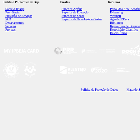
Instituto Politécnico de Beja
Escolas
Recursos
Sobre o IPBeja
Superior
Agrária
Portal dos Serv. Acadé
Presidência
Superior de Educação
E-learning
Prestação de Serviços
Superior de Saúde
Webmail
I&D
Superior de Tecnologia e Gestão
Agenda IPBeja
Departamentos
Biblioteca
Serviços
Repositório de Docume
Projetos
Repositório Científico
Balcão Único
Polí
tica de Proteção de Dados
Mapa do S