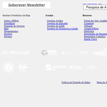
Pesquisa
Avançada
Instituto Politécnico de Beja
Escolas
Recursos
Sobre o IPBeja
Superior
Agrária
Portal dos Serv. Acadé
Presidência
Superior de Educação
E-learning
Prestação de Serviços
Superior de Saúde
Webmail
I&D
Superior de Tecnologia e Gestão
Agenda IPBeja
Departamentos
Biblioteca
Serviços
Repositório de Docume
Projetos
Repositório Científico
Balcão Único
Polí
tica de Proteção de Dados
Mapa do S