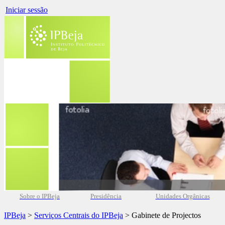
Iniciar sessão
Sobre o IPBeja
Presidência
Unidades Orgânicas
IPBeja
>
Serviços Centrais do IPBeja
> Gabinete de Projectos