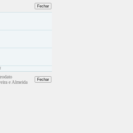
f
Deodato
veira e Almeida