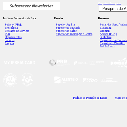
Pesquisa
Avançada
Instituto Politécnico de Beja
Escolas
Recursos
Sobre o IPBeja
Superior
Agrária
Portal dos Serv. Acadé
Presidência
Superior de Educação
E-learning
Prestação de Serviços
Superior de Saúde
Webmail
I&D
Superior de Tecnologia e Gestão
Agenda IPBeja
Departamentos
Biblioteca
Serviços
Repositório de Docume
Projetos
Repositório Científico
Balcão Único
Polí
tica de Proteção de Dados
Mapa do S