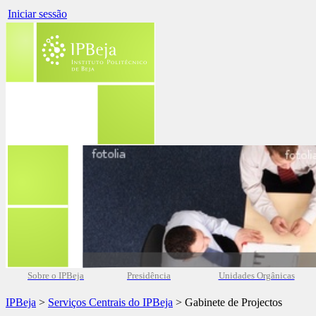
Iniciar sessão
Sobre o IPBeja
Presidência
Unidades Orgânicas
IPBeja
>
Serviços Centrais do IPBeja
> Gabinete de Projectos