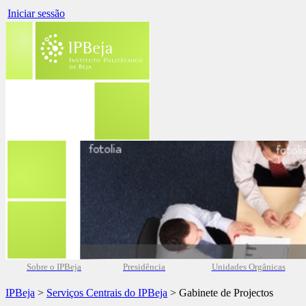
Iniciar sessão
Sobre o IPBeja
Presidência
Unidades Orgânicas
IPBeja
>
Serviços Centrais do IPBeja
> Gabinete de Projectos