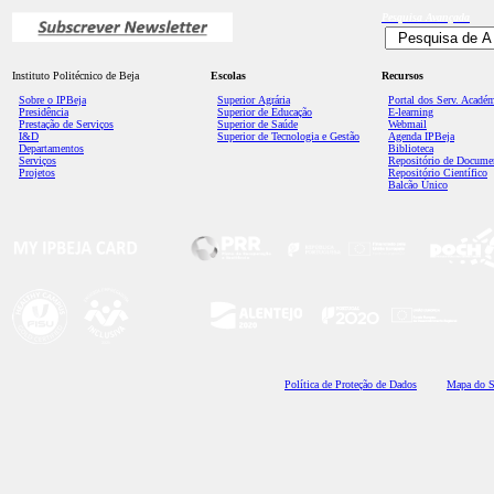
Pesquisa
Avançada
Instituto Politécnico de Beja
Escolas
Recursos
Sobre o IPBeja
Superior
Agrária
Portal dos Serv. Acadé
Presidência
Superior de Educação
E-learning
Prestação de Serviços
Superior de Saúde
Webmail
I&D
Superior de Tecnologia e Gestão
Agenda IPBeja
Departamentos
Biblioteca
Serviços
Repositório de Docume
Projetos
Repositório Científico
Balcão Único
Polí
tica de Proteção de Dados
Mapa do S