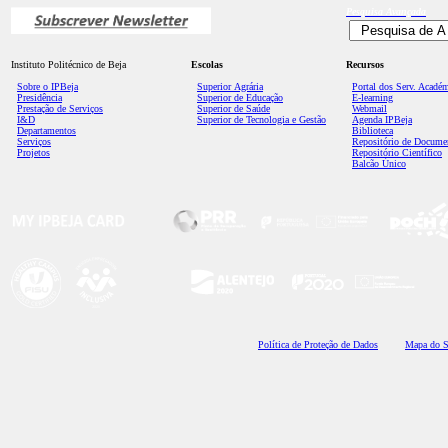
Pesquisa
Avançada
Instituto Politécnico de Beja
Escolas
Recursos
Sobre o IPBeja
Superior
Agrária
Portal dos Serv. Acadé
Presidência
Superior de Educação
E-learning
Prestação de Serviços
Superior de Saúde
Webmail
I&D
Superior de Tecnologia e Gestão
Agenda IPBeja
Departamentos
Biblioteca
Serviços
Repositório de Docume
Projetos
Repositório Científico
Balcão Único
Polí
tica de Proteção de Dados
Mapa do S