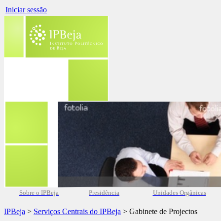
Iniciar sessão
Sobre o IPBeja
Presidência
Unidades Orgânicas
IPBeja
>
Serviços Centrais do IPBeja
> Gabinete de Projectos