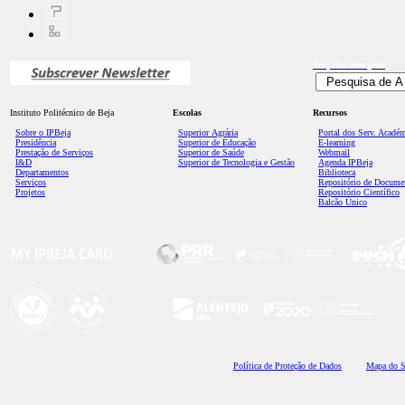
Pesquisa
Avançada
Instituto Politécnico de Beja
Escolas
Recursos
Sobre o IPBeja
Superior
Agrária
Portal dos Serv. Acadé
Presidência
Superior de Educação
E-learning
Prestação de Serviços
Superior de Saúde
Webmail
I&D
Superior de Tecnologia e Gestão
Agenda IPBeja
Departamentos
Biblioteca
Serviços
Repositório de Docume
Projetos
Repositório Científico
Balcão Único
Polí
tica de Proteção de Dados
Mapa do S