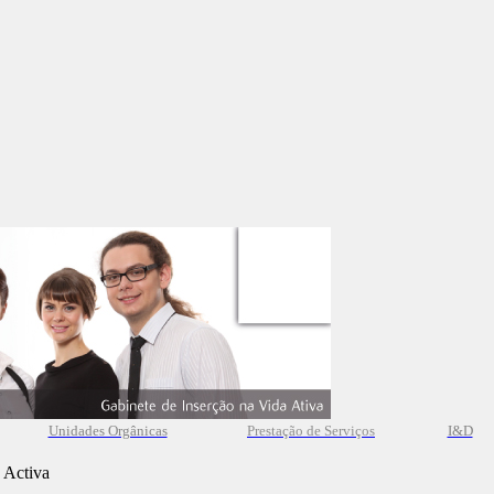
Unidades Orgânicas
Prestação
de
Serviços
I&D
 Activa