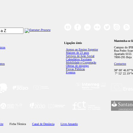
Mantenha-se l
Ligações úteis
micos
Campus do IPB
Acesso ao Ensino Superior
Rua Pedro Soar
Maiores de 23 anos
Apartado 6155
Serviços de Ação Social
7800-295 Beja
Calendários Escolares
Mobilidade e Cooperação
ntos
Contactos
Ofertas de emprego
Provas Públicas
38º 00' 46.87''
Eventos
7° 52' 22.19’'
ite
Ficha Técnica
Canal de Denúncia
Livro Amarelo