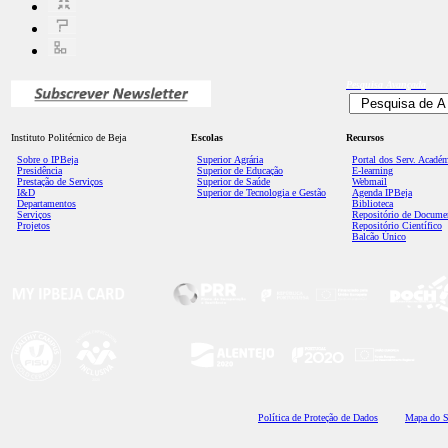
Pesquisa
Avançada
Instituto Politécnico de Beja
Escolas
Recursos
Sobre o IPBeja
Superior
Agrária
Portal dos Serv. Acadé
Presidência
Superior de Educação
E-learning
Prestação de Serviços
Superior de Saúde
Webmail
I&D
Superior de Tecnologia e Gestão
Agenda IPBeja
Departamentos
Biblioteca
Serviços
Repositório de Docume
Projetos
Repositório Científico
Balcão Único
Polí
tica de Proteção de Dados
Mapa do S