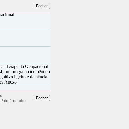
pacional
rutar Terapeuta Ocupacional
M, um programa terapêutico
gnitivo ligeiro e demência
ções Anexo
ho
o Pato Godinho