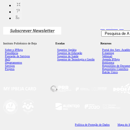
Pesquisa
Avançada
Instituto Politécnico de Beja
Escolas
Recursos
Sobre o IPBeja
Superior
Agrária
Portal dos Serv. Acadé
Presidência
Superior de Educação
E-learning
Prestação de Serviços
Superior de Saúde
Webmail
I&D
Superior de Tecnologia e Gestão
Agenda IPBeja
Departamentos
Biblioteca
Serviços
Repositório de Docume
Projetos
Repositório Científico
Balcão Único
Polí
tica de Proteção de Dados
Mapa do S