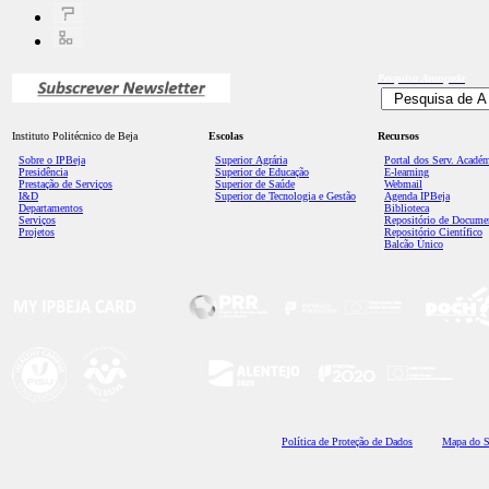
Pesquisa
Avançada
Instituto Politécnico de Beja
Escolas
Recursos
Sobre o IPBeja
Superior
Agrária
Portal dos Serv. Acadé
Presidência
Superior de Educação
E-learning
Prestação de Serviços
Superior de Saúde
Webmail
I&D
Superior de Tecnologia e Gestão
Agenda IPBeja
Departamentos
Biblioteca
Serviços
Repositório de Docume
Projetos
Repositório Científico
Balcão Único
Polí
tica de Proteção de Dados
Mapa do S