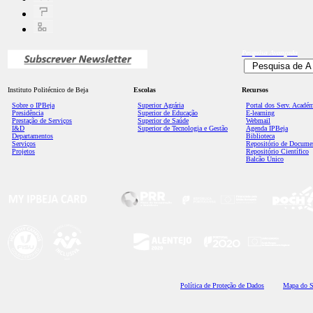
Pesquisa
Avançada
Instituto Politécnico de Beja
Escolas
Recursos
Sobre o IPBeja
Superior
Agrária
Portal dos Serv. Acadé
Presidência
Superior de Educação
E-learning
Prestação de Serviços
Superior de Saúde
Webmail
I&D
Superior de Tecnologia e Gestão
Agenda IPBeja
Departamentos
Biblioteca
Serviços
Repositório de Docume
Projetos
Repositório Científico
Balcão Único
Polí
tica de Proteção de Dados
Mapa do S