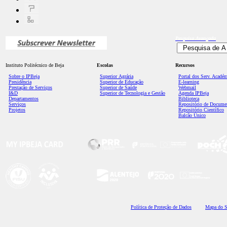
Pesquisa
Avançada
Instituto Politécnico de Beja
Escolas
Recursos
Sobre o IPBeja
Superior
Agrária
Portal dos Serv. Acadé
Presidência
Superior de Educação
E-learning
Prestação de Serviços
Superior de Saúde
Webmail
I&D
Superior de Tecnologia e Gestão
Agenda IPBeja
Departamentos
Biblioteca
Serviços
Repositório de Docume
Projetos
Repositório Científico
Balcão Único
Polí
tica de Proteção de Dados
Mapa do S