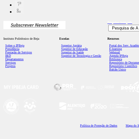
Pesquisa
Avançada
Instituto Politécnico de Beja
Escolas
Recursos
Sobre o IPBeja
Superior
Agrária
Portal dos Serv. Acadé
Presidência
Superior de Educação
E-learning
Prestação de Serviços
Superior de Saúde
Webmail
I&D
Superior de Tecnologia e Gestão
Agenda IPBeja
Departamentos
Biblioteca
Serviços
Repositório de Docume
Projetos
Repositório Científico
Balcão Único
Polí
tica de Proteção de Dados
Mapa do S