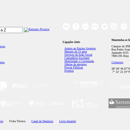
Mantenha-se l
Ligações úteis
micos
Campus do IPB
Acesso ao Ensino Superior
Rua Pedro Soar
Maiores de 23 anos
Apartado 6155
Serviços de Ação Social
7800-295 Beja
Calendários Escolares
Mobilidade e Cooperação
ntos
Contactos
Ofertas de emprego
Provas Públicas
38º 00' 46.87''
Eventos
7° 52' 22.19’'
ite
Ficha Técnica
Canal de Denúncia
Livro Amarelo