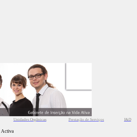
Unidades Orgânicas
Prestação
de
Serviços
I&D
 Activa