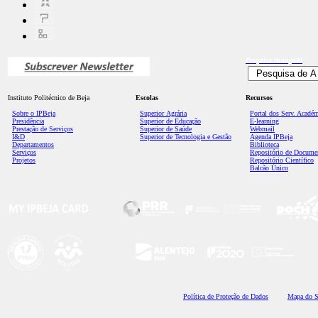
Pesquisa
Avançada
Instituto Politécnico de Beja
Escolas
Recursos
Sobre o IPBeja
Superior
Agrária
Portal dos Serv. Acadé
Presidência
Superior de Educação
E-learning
Prestação de Serviços
Superior de Saúde
Webmail
I&D
Superior de Tecnologia e Gestão
Agenda IPBeja
Departamentos
Biblioteca
Serviços
Repositório de Docume
Projetos
Repositório Científico
Balcão Único
Polí
tica de Proteção de Dados
Mapa do S