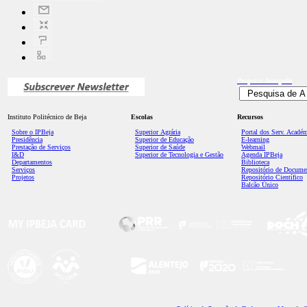
Pesquisa
Avançada
Instituto Politécnico de Beja
Escolas
Recursos
Sobre o IPBeja
Superior
Agrária
Portal dos Serv. Acadé
Presidência
Superior de Educação
E-learning
Prestação de Serviços
Superior de Saúde
Webmail
I&D
Superior de Tecnologia e Gestão
Agenda IPBeja
Departamentos
Biblioteca
Serviços
Repositório de Docume
Projetos
Repositório Científico
Balcão Único