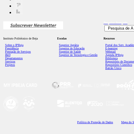
Pesquisa
Avançada
Instituto Politécnico de Beja
Escolas
Recursos
Sobre o IPBeja
Superior
Agrária
Portal dos Serv. Acadé
Presidência
Superior de Educação
E-learning
Prestação de Serviços
Superior de Saúde
Webmail
I&D
Superior de Tecnologia e Gestão
Agenda IPBeja
Departamentos
Biblioteca
Serviços
Repositório de Docume
Projetos
Repositório Científico
Balcão Único
Polí
tica de Proteção de Dados
Mapa do S