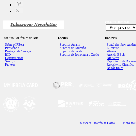
Pesquisa
Avançada
Instituto Politécnico de Beja
Escolas
Recursos
Sobre o IPBeja
Superior
Agrária
Portal dos Serv. Acadé
Presidência
Superior de Educação
E-learning
Prestação de Serviços
Superior de Saúde
Webmail
I&D
Superior de Tecnologia e Gestão
Agenda IPBeja
Departamentos
Biblioteca
Serviços
Repositório de Docume
Projetos
Repositório Científico
Balcão Único
Polí
tica de Proteção de Dados
Mapa do S