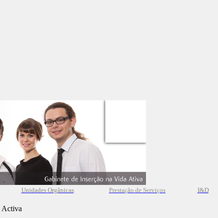
Unidades Orgânicas
Prestação
de
Serviços
I&D
 Activa