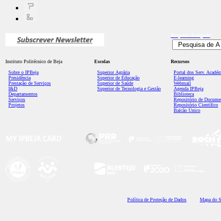
Pesquisa
Avançada
Instituto Politécnico de Beja
Escolas
Recursos
Sobre o IPBeja
Superior
Agrária
Portal dos Serv. Acadé
Presidência
Superior de Educação
E-learning
Prestação de Serviços
Superior de Saúde
Webmail
I&D
Superior de Tecnologia e Gestão
Agenda IPBeja
Departamentos
Biblioteca
Serviços
Repositório de Docume
Projetos
Repositório Científico
Balcão Único
Polí
tica de Proteção de Dados
Mapa do S