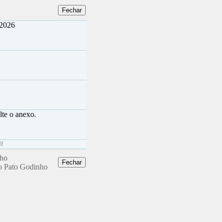
 2026
lte o anexo.
df
nho
ro Pato Godinho