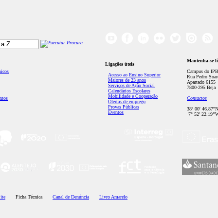
Mantenha-se l
Ligações úteis
micos
Campus do IPB
Acesso ao Ensino Superior
Rua Pedro Soar
Maiores de 23 anos
Apartado 6155
Serviços de Ação Social
7800-295 Beja
Calendários Escolares
Mobilidade e Cooperação
ntos
Contactos
Ofertas de emprego
Provas Públicas
38º 00' 46.87''
Eventos
7° 52' 22.19’'
ite
Ficha Técnica
Canal de Denúncia
Livro Amarelo