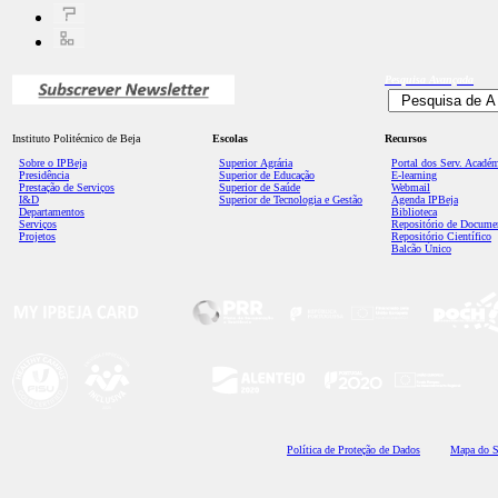
Pesquisa
Avançada
Instituto Politécnico de Beja
Escolas
Recursos
Sobre o IPBeja
Superior
Agrária
Portal dos Serv. Acadé
Presidência
Superior de Educação
E-learning
Prestação de Serviços
Superior de Saúde
Webmail
I&D
Superior de Tecnologia e Gestão
Agenda IPBeja
Departamentos
Biblioteca
Serviços
Repositório de Docume
Projetos
Repositório Científico
Balcão Único
Polí
tica de Proteção de Dados
Mapa do S